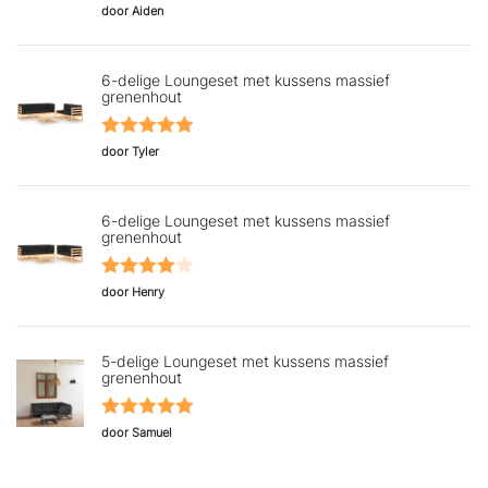
Gewaardeerd
door Aiden
5
uit 5
6-delige Loungeset met kussens massief
grenenhout
Gewaardeerd
door Tyler
5
uit 5
6-delige Loungeset met kussens massief
grenenhout
Gewaardeerd
door Henry
4
uit 5
5-delige Loungeset met kussens massief
grenenhout
Gewaardeerd
door Samuel
5
uit 5