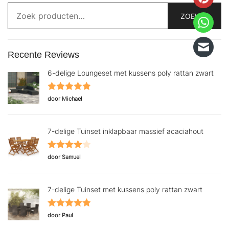
Zoeken
naar:
ZOEKEN
Recente Reviews
6-delige Loungeset met kussens poly rattan zwart
Gewaardeerd
door Michael
5
uit 5
7-delige Tuinset inklapbaar massief acaciahout
Gewaardeerd
door Samuel
4
uit 5
7-delige Tuinset met kussens poly rattan zwart
Gewaardeerd
door Paul
5
uit 5