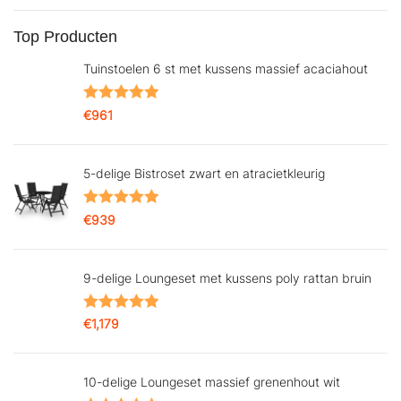
Top Producten
Tuinstoelen 6 st met kussens massief acaciahout
Gewaardeerd
€
961
5.00
uit 5
5-delige Bistroset zwart en atracietkleurig
Gewaardeerd
€
939
5.00
uit 5
9-delige Loungeset met kussens poly rattan bruin
Gewaardeerd
€
1,179
5.00
uit 5
10-delige Loungeset massief grenenhout wit