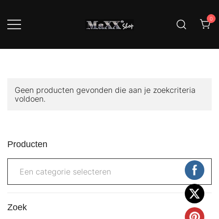
Ga
naar
0
de
inhoud
MaXXi service mini prijs, MaXXi
MaXXi Meubels En
Meubel dat zit wel goed!
Woonaccessoires
Geen producten gevonden die aan je zoekcriteria
voldoen.
Producten
Een categorie selecteren
Zoek