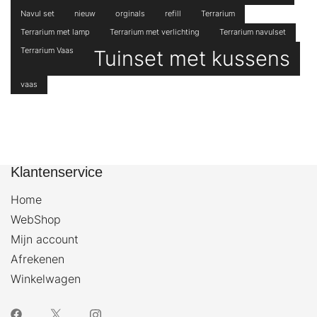
Navul set
nieuw
orginals
refill
Terrarium
Terrarium met lamp
Terrarium met verlichting
Terrarium navulset
Terrarium Vaas
Tuinset met kussens
vaas
Klantenservice
Home
WebShop
Mijn account
Afrekenen
Winkelwagen