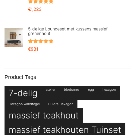
Gewaardeerd
€
1,223
5.00
uit 5
5-delige Loungeset met kussens massief
grenenhout
Gewaardeerd
€
931
5.00
uit 5
Product Tags
7-delig
atelier
biodomes
egg
hexagon
Hexagon Wandtegel
Huldra Hexagon
massief teakhout
massief teakhouten Tuinset