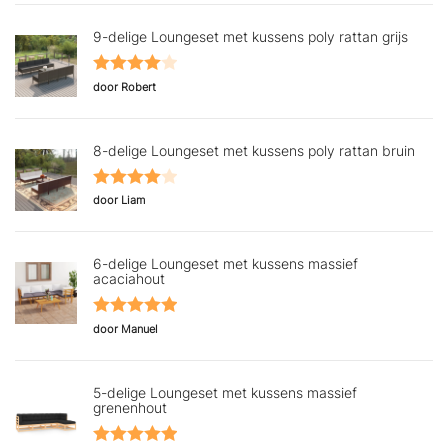
9-delige Loungeset met kussens poly rattan grijs
Gewaardeerd
door Robert
4
uit 5
8-delige Loungeset met kussens poly rattan bruin
Gewaardeerd
door Liam
4
uit 5
6-delige Loungeset met kussens massief
acaciahout
Gewaardeerd
door Manuel
5
uit 5
5-delige Loungeset met kussens massief
grenenhout