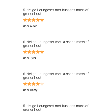
5
uit 5
5-delige Loungeset met kussens massief
grenenhout
Gewaardeerd
door Aiden
5
uit 5
6-delige Loungeset met kussens massief
grenenhout
Gewaardeerd
door Tyler
5
uit 5
6-delige Loungeset met kussens massief
grenenhout
Gewaardeerd
door Henry
4
uit 5
5-delige Loungeset met kussens massief
grenenhout