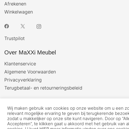
Afrekenen
Winkelwagen
Trustpilot
Over MaXXi Meubel
Klantenservice
Algemene Voorwaarden
Privacyverklaring
Terugbetaal- en retourneringsbeleid
© 2026 MaXXi meubels en woonaccessoires. Proudly
powered by
Botiga
Wij maken gebruik van cookies op onze website om u een z
relevant mogelijke ervaring te geven bij terugkerende bezoe
zodat u makkelijker op onze site kunt navigeren. Door op “All
Accepteren”, te klikken gaat u akkoord met het gebruik van al