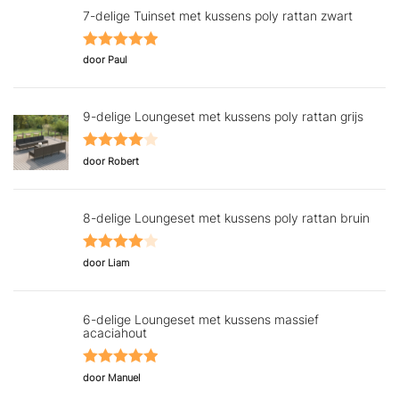
7-delige Tuinset met kussens poly rattan zwart
Gewaardeerd
door Paul
5
uit 5
9-delige Loungeset met kussens poly rattan grijs
Gewaardeerd
door Robert
4
uit 5
8-delige Loungeset met kussens poly rattan bruin
Gewaardeerd
door Liam
4
uit 5
6-delige Loungeset met kussens massief
acaciahout
Gewaardeerd
door Manuel