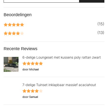
Beoordelingen
(15)
Gewaardeerd
(13)
5
uit 5
Gewaardeerd
4
uit 5
Recente Reviews
6-delige Loungeset met kussens poly rattan zwart
Gewaardeerd
door Michael
5
uit 5
7-delige Tuinset inklapbaar massief acaciahout
Gewaardeerd
door Samuel
4
uit 5