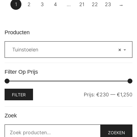
1
2
3
4
…
21
22
23
→
Producten
Tuinstoelen
×
Filter Op Prijs
Min.
Max.
Prijs:
€230
—
€1,250
FILTER
prijs
prijs
Zoek
Zoeken
naar:
ZOEKEN