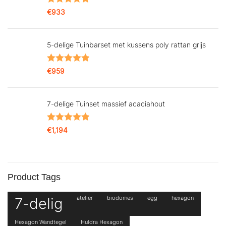
Gewaardeerd
€
933
5.00
uit 5
5-delige Tuinbarset met kussens poly rattan grijs
Gewaardeerd
€
959
5.00
uit 5
7-delige Tuinset massief acaciahout
Gewaardeerd
€
1,194
5.00
uit 5
Product Tags
7-delig
atelier
biodomes
egg
hexagon
Hexagon Wandtegel
Huldra Hexagon