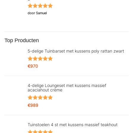
Gewaardeerd
door Samuel
5
uit 5
Top Producten
5-delige Tuinbarset met kussens poly rattan zwart
Gewaardeerd
€
970
5.00
uit 5
4-delige Loungeset met kussens massief
acaciahout crème
Gewaardeerd
€
989
5.00
uit 5
Tuinstoelen 4 st met kussens massief teakhout