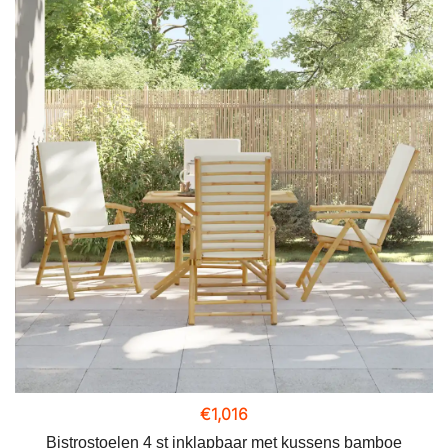
€
1,016
Bistrostoelen 4 st inklapbaar met kussens bamboe