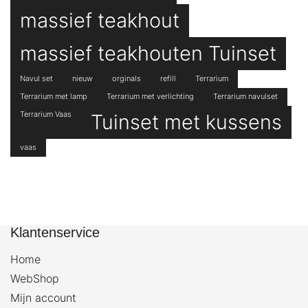
massief teakhout
massief teakhouten Tuinset
Navul set
nieuw
orginals
refill
Terrarium
Terrarium met lamp
Terrarium met verlichting
Terrarium navulset
Terrarium Vaas
Tuinset met kussens
vaas
Klantenservice
Home
WebShop
Mijn account