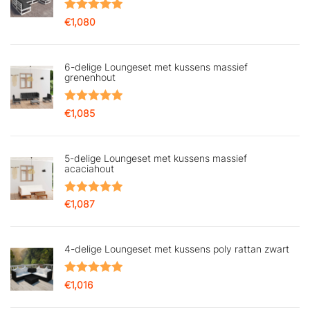
Gewaardeerd
€
1,080
5.00
uit 5
6-delige Loungeset met kussens massief
grenenhout
Gewaardeerd
€
1,085
5.00
uit 5
5-delige Loungeset met kussens massief
acaciahout
Gewaardeerd
€
1,087
5.00
uit 5
4-delige Loungeset met kussens poly rattan zwart
Gewaardeerd
€
1,016
5.00
uit 5