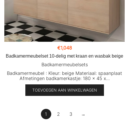
€
1,048
Badkamermeubelset 10-delig met kraan en wasbak beige
Badkamermeubelsets
Badkamermeubel : Kleur: beige Materiaal: spaanplaat
Afmetingen badkamerkastje: 180 x 45 x…
TOEVOEGEN AAN WINKELWAGEN
1
2
3
→