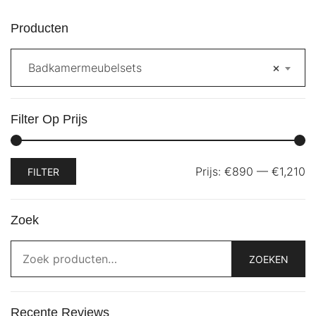
Producten
Badkamermeubelsets
×
Filter Op Prijs
Min.
Max.
Prijs:
€890
—
€1,210
FILTER
prijs
prijs
Zoek
Zoeken
naar:
ZOEKEN
Recente Reviews