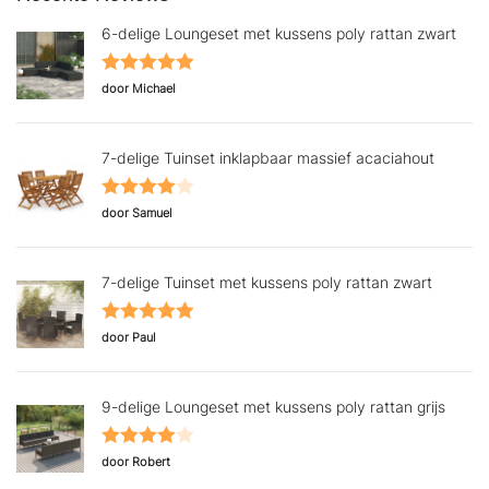
6-delige Loungeset met kussens poly rattan zwart
Gewaardeerd
door Michael
5
uit 5
7-delige Tuinset inklapbaar massief acaciahout
Gewaardeerd
door Samuel
4
uit 5
7-delige Tuinset met kussens poly rattan zwart
Gewaardeerd
door Paul
5
uit 5
9-delige Loungeset met kussens poly rattan grijs
Gewaardeerd
door Robert
4
uit 5