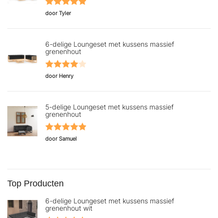
Gewaardeerd
door Tyler
5
uit 5
6-delige Loungeset met kussens massief
grenenhout
Gewaardeerd
door Henry
4
uit 5
5-delige Loungeset met kussens massief
grenenhout
Gewaardeerd
door Samuel
5
uit 5
Top Producten
6-delige Loungeset met kussens massief
grenenhout wit