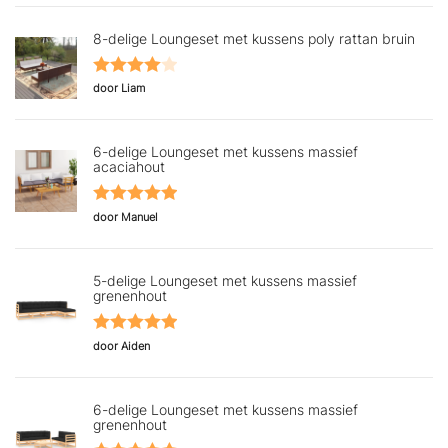
8-delige Loungeset met kussens poly rattan bruin
Gewaardeerd
door Liam
4
uit 5
6-delige Loungeset met kussens massief
acaciahout
Gewaardeerd
door Manuel
5
uit 5
5-delige Loungeset met kussens massief
grenenhout
Gewaardeerd
door Aiden
5
uit 5
6-delige Loungeset met kussens massief
grenenhout