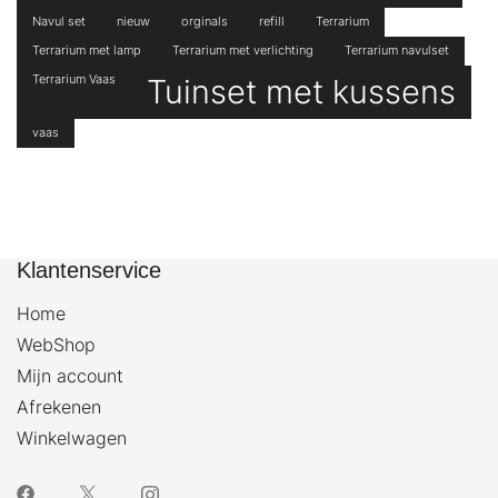
Navul set
nieuw
orginals
refill
Terrarium
Terrarium met lamp
Terrarium met verlichting
Terrarium navulset
Terrarium Vaas
Tuinset met kussens
vaas
Klantenservice
Home
WebShop
Mijn account
Afrekenen
Winkelwagen