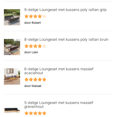
9-delige Loungeset met kussens poly rattan grijs
Gewaardeerd
door Robert
4
uit 5
8-delige Loungeset met kussens poly rattan bruin
Gewaardeerd
door Liam
4
uit 5
6-delige Loungeset met kussens massief
acaciahout
Gewaardeerd
door Manuel
5
uit 5
5-delige Loungeset met kussens massief
grenenhout