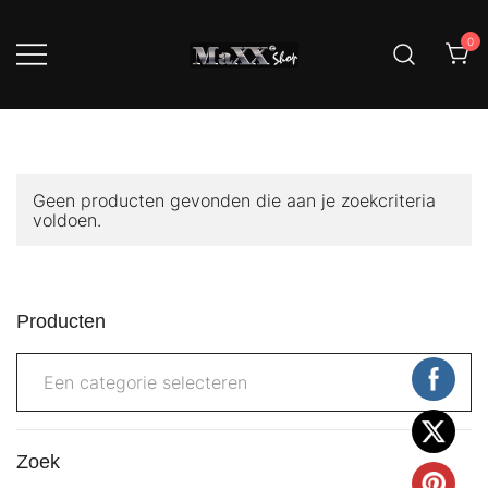
Ga
naar
0
de
inhoud
MaXXi service mini prijs, MaXXi
MaXXi Meubels En
Meubel dat zit wel goed!
Woonaccessoires
Geen producten gevonden die aan je zoekcriteria
voldoen.
Producten
Een categorie selecteren
Zoek