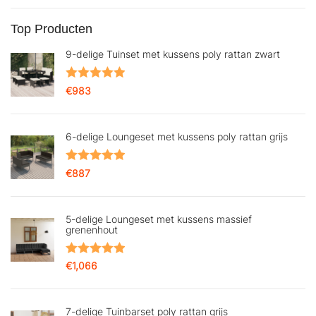
Top Producten
9-delige Tuinset met kussens poly rattan zwart
Gewaardeerd
€
983
5.00
uit 5
6-delige Loungeset met kussens poly rattan grijs
Gewaardeerd
€
887
5.00
uit 5
5-delige Loungeset met kussens massief
grenenhout
Gewaardeerd
€
1,066
5.00
uit 5
7-delige Tuinbarset poly rattan grijs