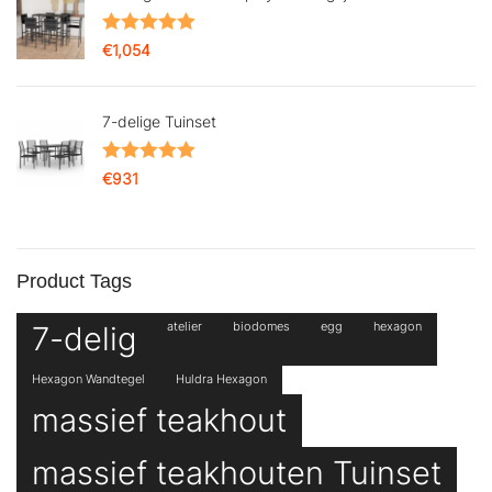
Gewaardeerd
€
1,054
5.00
uit 5
7-delige Tuinset
Gewaardeerd
€
931
5.00
uit 5
Product Tags
7-delig
atelier
biodomes
egg
hexagon
Hexagon Wandtegel
Huldra Hexagon
massief teakhout
massief teakhouten Tuinset