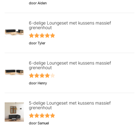
Gewaardeerd
door Aiden
5
uit 5
6-delige Loungeset met kussens massief
grenenhout
Gewaardeerd
door Tyler
5
uit 5
6-delige Loungeset met kussens massief
grenenhout
Gewaardeerd
door Henry
4
uit 5
5-delige Loungeset met kussens massief
grenenhout
Gewaardeerd
door Samuel
5
uit 5