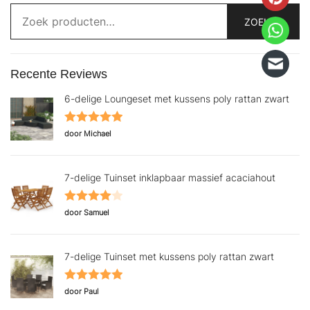
Zoeken
naar:
ZOEKEN
Recente Reviews
6-delige Loungeset met kussens poly rattan zwart
Gewaardeerd
door Michael
5
uit 5
7-delige Tuinset inklapbaar massief acaciahout
Gewaardeerd
door Samuel
4
uit 5
7-delige Tuinset met kussens poly rattan zwart
Gewaardeerd
door Paul
5
uit 5