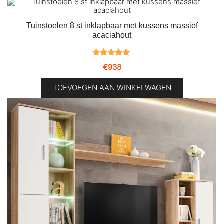
Tuinstoelen 8 st inklapbaar met kussens massief
acaciahout
Gewaardeerd
1
€
938
5.00
op 5
gebaseerd
TOEVOEGEN AAN WINKELWAGEN
op
klantbeoordeling