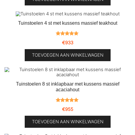
op
klantbeoordeling
Tuinstoelen 4 st met kussens massief teakhout
Gewaardeerd
1
€
933
5.00
op 5
gebaseerd
TOEVOEGEN AAN WINKELWAGEN
op
klantbeoordeling
Tuinstoelen 8 st inklapbaar met kussens massief
acaciahout
Gewaardeerd
1
€
955
5.00
op 5
gebaseerd
TOEVOEGEN AAN WINKELWAGEN
op
klantbeoordeling