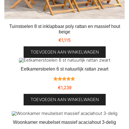
Tuinstoelen 8 st inklapbaar poly rattan en massief hout
beige
€
1,115
TOEVOEGEN AAN WINKELWAGEN
Eetkamerstoelen 6 st natuurlijk rattan zwart
Gewaardeerd
1
€
1,239
5.00
op 5
gebaseerd
TOEVOEGEN AAN WINKELWAGEN
op
klantbeoordeling
Woonkamer meubelset massief acaciahout 3-delig