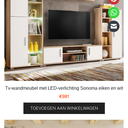
Tv-wandmeubel met LED-verlichting Sonoma eiken en wit
€
981
TOEVOEGEN AAN WINKELWAGEN