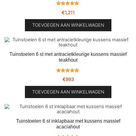
Gewaardeerd
1
€
1,211
5.00
op 5
gebaseerd
TOEVOEGEN AAN WINKELWAGEN
op
klantbeoordeling
Tuinstoelen 6 st met antracietkleurige kussens massief
teakhout
Gewaardeerd
1
€
993
5.00
op 5
gebaseerd
TOEVOEGEN AAN WINKELWAGEN
op
klantbeoordeling
Tuinstoelen 6 st inklapbaar met kussens massief
acaciahout