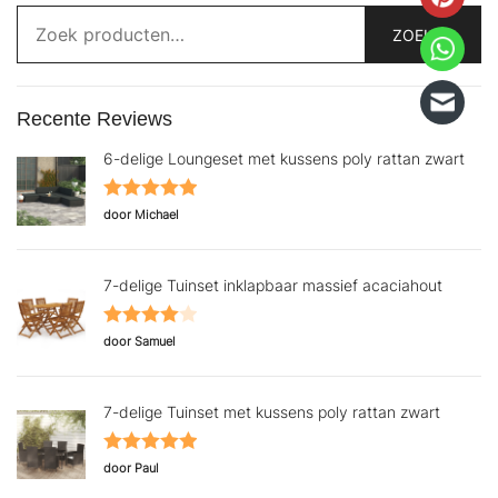
Zoeken
naar:
ZOEKEN
Recente Reviews
6-delige Loungeset met kussens poly rattan zwart
Gewaardeerd
door Michael
5
uit 5
7-delige Tuinset inklapbaar massief acaciahout
Gewaardeerd
door Samuel
4
uit 5
7-delige Tuinset met kussens poly rattan zwart
Gewaardeerd
door Paul
5
uit 5