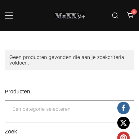
Ga
naar
0
de
inhoud
MaXXi service mini prijs, MaXXi
MaXXi Meubels En
Meubel dat zit wel goed!
Woonaccessoires
Geen producten gevonden die aan je zoekcriteria
voldoen.
Producten
Een categorie selecteren
Zoek