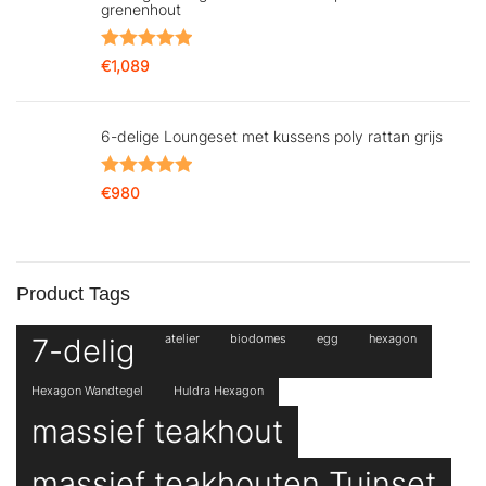
grenenhout
Gewaardeerd
€
1,089
5.00
uit 5
6-delige Loungeset met kussens poly rattan grijs
Gewaardeerd
€
980
5.00
uit 5
Product Tags
7-delig
atelier
biodomes
egg
hexagon
Hexagon Wandtegel
Huldra Hexagon
massief teakhout
massief teakhouten Tuinset