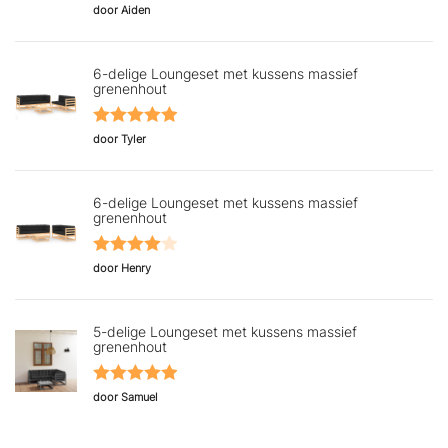
Gewaardeerd
door Aiden
5
uit 5
6-delige Loungeset met kussens massief
grenenhout
Gewaardeerd
door Tyler
5
uit 5
6-delige Loungeset met kussens massief
grenenhout
Gewaardeerd
door Henry
4
uit 5
5-delige Loungeset met kussens massief
grenenhout
Gewaardeerd
door Samuel
5
uit 5