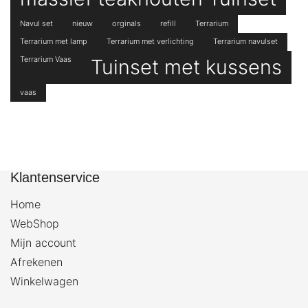
Navul set
nieuw
orginals
refill
Terrarium
Terrarium met lamp
Terrarium met verlichting
Terrarium navulset
Terrarium Vaas
Tuinset met kussens
vaas
Klantenservice
Home
WebShop
Mijn account
Afrekenen
Winkelwagen