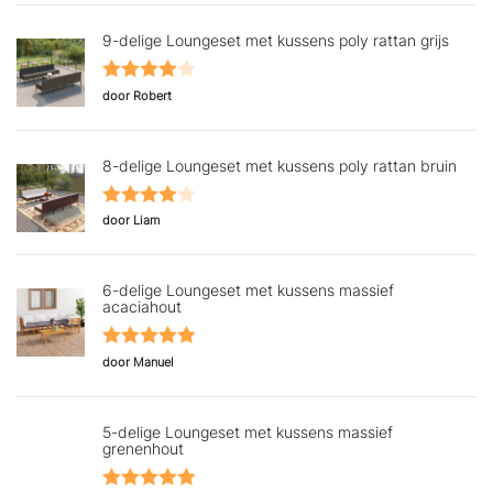
9-delige Loungeset met kussens poly rattan grijs
Gewaardeerd
door Robert
4
uit 5
8-delige Loungeset met kussens poly rattan bruin
Gewaardeerd
door Liam
4
uit 5
6-delige Loungeset met kussens massief
acaciahout
Gewaardeerd
door Manuel
5
uit 5
5-delige Loungeset met kussens massief
grenenhout