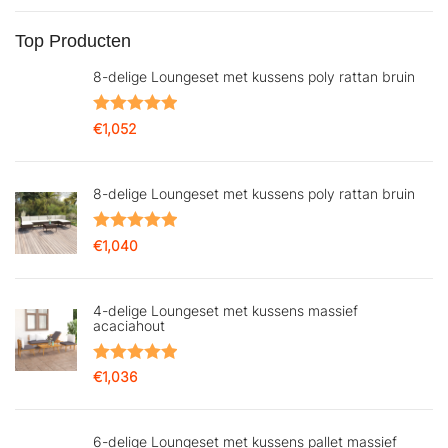
Top Producten
8-delige Loungeset met kussens poly rattan bruin
Gewaardeerd
€
1,052
5.00
uit 5
8-delige Loungeset met kussens poly rattan bruin
Gewaardeerd
€
1,040
5.00
uit 5
4-delige Loungeset met kussens massief
acaciahout
Gewaardeerd
€
1,036
5.00
uit 5
6-delige Loungeset met kussens pallet massief