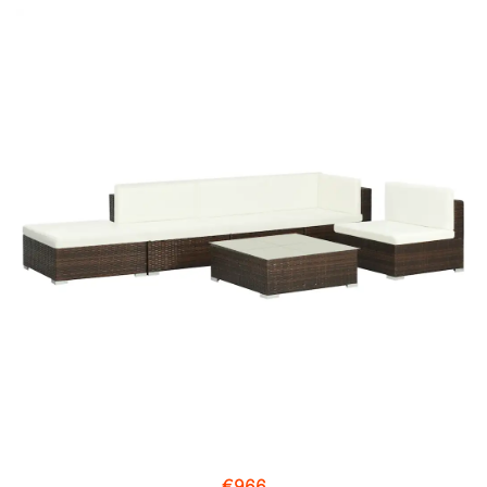
€
966