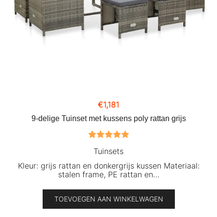
€
1,181
9-delige Tuinset met kussens poly rattan grijs
Gewaardeerd
Tuinsets
5.00
uit 5
Kleur: grijs rattan en donkergrijs kussen Materiaal:
stalen frame, PE rattan en…
TOEVOEGEN AAN WINKELWAGEN