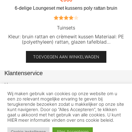
6-delige Loungeset met kussens poly rattan bruin
Gewaardeerd
Tuinsets
4.00
uit 5
Kleur: bruin rattan en crèmewit kussen Materiaal: PE
(polyethyleen) rattan, glazen tafelblad…
TOEVOEGEN AAN WINKELWAGEN
Klantenservice
Home
WebShop
Wij maken gebruik van cookies op onze website om u
een zo relevant mogelijke ervaring te geven bij
Mijn account
terugkerende bezoeken zodat u makkelijker op onze site
Afrekenen
kunt navigeren. Door op “Alles Accepteren”, te klikken
gaat u akkoord met het gebruik van alle cookies. U kunt
Winkelwagen
HIER
meer informatie vinden over ons cookie beleid.
Alles Accepteren
Cookie instellingen