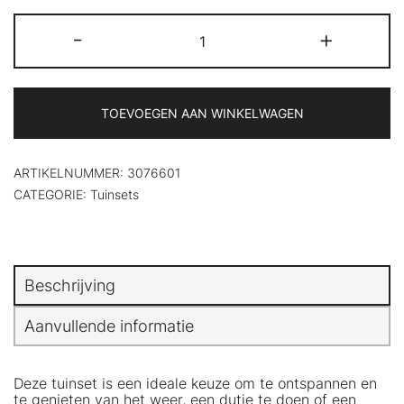
klantbeoordeling
5-
-
+
delige
Loungeset
met
kussens
massief
TOEVOEGEN AAN WINKELWAGEN
grenenhout
aantal
ARTIKELNUMMER:
3076601
CATEGORIE:
Tuinsets
Beschrijving
Aanvullende informatie
Deze tuinset is een ideale keuze om te ontspannen en
te genieten van het weer, een dutje te doen of een