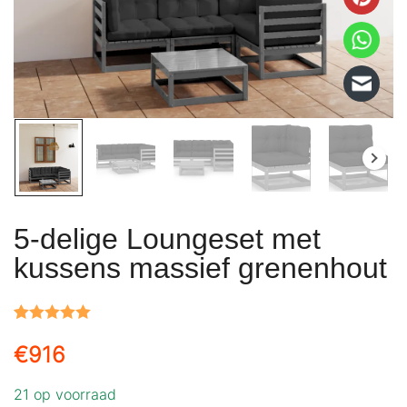
5-delige Loungeset met
kussens massief grenenhout
Gewaardeerd
1
€
916
5.00
op 5
gebaseerd
21 op voorraad
op