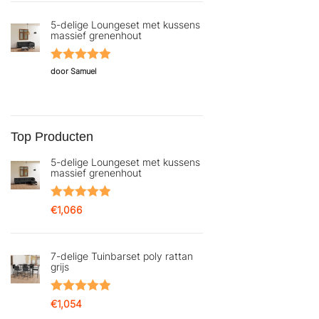
5-delige Loungeset met kussens
massief grenenhout
Gewaardeerd
door Samuel
5
uit 5
Top Producten
5-delige Loungeset met kussens
massief grenenhout
Gewaardeerd
€
1,066
5.00
uit 5
7-delige Tuinbarset poly rattan
grijs
Gewaardeerd
€
1,054