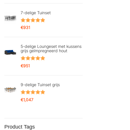
5.00
uit 5
7-delige Tuinset
Gewaardeerd
€
931
5.00
uit 5
5-delige Loungeset met kussens
grijs geïmpregneerd hout
Gewaardeerd
€
951
5.00
uit 5
9-delige Tuinset grijs
Gewaardeerd
€
1,047
5.00
uit 5
Product Tags