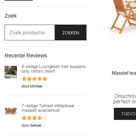
prijs
prijs
Zoek
Zoeken
naar:
ZOEKEN
Recente Reviews
6-delige Loungeset met kussens
poly rattan zwart
Massief te
Gewaardeerd
door Michael
5
uit 5
Omschrijv
perfect o
7-delige Tuinset inklapbaar
massief acaciahout
TOEVO
Gewaardeerd
door Samuel
4
uit 5