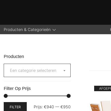
Ga
naar
de
inhoud
Producten & Categorieën
Producten
Een categorie selecteren
Filter Op Prijs
AFGEPR
Min.
Max.
Prijs:
€940
—
€950
FILTER