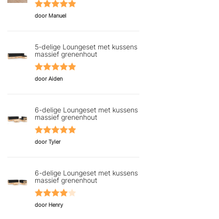
Gewaardeerd
door Manuel
5
uit 5
5-delige Loungeset met kussens
massief grenenhout
Gewaardeerd
door Aiden
5
uit 5
6-delige Loungeset met kussens
massief grenenhout
Gewaardeerd
door Tyler
5
uit 5
6-delige Loungeset met kussens
massief grenenhout
Gewaardeerd
door Henry
4
uit 5