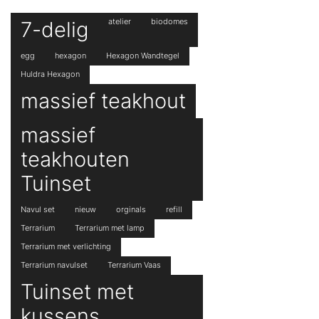
7-delig
atelier
biodomes
egg
hexagon
Hexagon Wandtegel
Huldra Hexagon
massief teakhout
massief
teakhouten
Tuinset
Navul set
nieuw
orginals
refill
Terrarium
Terrarium met lamp
Terrarium met verlichting
Terrarium navulset
Terrarium Vaas
Tuinset met
kussens