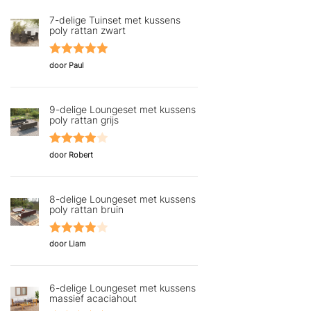
7-delige Tuinset met kussens
poly rattan zwart
Gewaardeerd
door Paul
5
uit 5
9-delige Loungeset met kussens
poly rattan grijs
Gewaardeerd
door Robert
4
uit 5
8-delige Loungeset met kussens
poly rattan bruin
Gewaardeerd
door Liam
4
uit 5
6-delige Loungeset met kussens
massief acaciahout