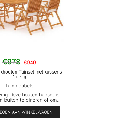
Oorspronkelijke
Huidige
€
978
€
949
prijs
prijs
was:
is:
akhouten Tuinset met kussens
€978.
€949.
7-delig
Tuinmeubels
ing Deze houten tuinset is
m buiten te dineren of om…
EGEN AAN WINKELWAGEN