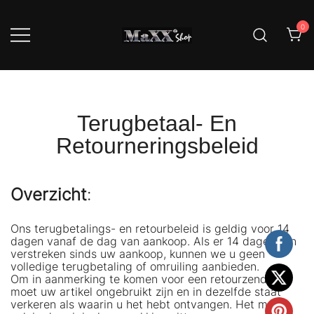
Ga
naar
0
de
inhoud
MaXXi service mini prijs, MaXXi
MaXXi Meubels En
Meubel dat zit wel goed!
Woonaccessoires
Terugbetaal- En
Retourneringsbeleid
Overzicht
:
Ons terugbetalings- en retourbeleid is geldig voor 14
dagen vanaf de dag van aankoop. Als er 14 dagen zijn
verstreken sinds uw aankoop, kunnen we u geen
volledige terugbetaling of omruiling aanbieden.
Om in aanmerking te komen voor een retourzending,
moet uw artikel ongebruikt zijn en in dezelfde staat
verkeren als waarin u het hebt ontvangen. Het moet