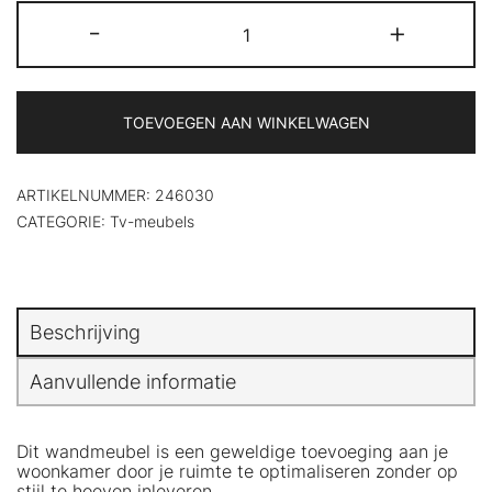
Tv-
-
+
wandmeubel
met
LED-
verlichting
Sonoma
TOEVOEGEN AAN WINKELWAGEN
eiken
en
wit
aantal
ARTIKELNUMMER:
246030
CATEGORIE:
Tv-meubels
Beschrijving
Aanvullende informatie
Dit wandmeubel is een geweldige toevoeging aan je
woonkamer door je ruimte te optimaliseren zonder op
stijl te hoeven inleveren.