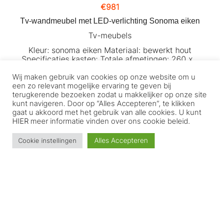
€
981
Tv-wandmeubel met LED-verlichting Sonoma eiken
Tv-meubels
Kleur: sonoma eiken Materiaal: bewerkt hout
Specificaties kasten: Totale afmetingen: 260 x…
Wij maken gebruik van cookies op onze website om u
TOEVOEGEN AAN WINKELWAGEN
een zo relevant mogelijke ervaring te geven bij
terugkerende bezoeken zodat u makkelijker op onze site
kunt navigeren. Door op “Alles Accepteren”, te klikken
Klantenservice
gaat u akkoord met het gebruik van alle cookies. U kunt
HIER
meer informatie vinden over ons cookie beleid.
Home
Alles Accepteren
Cookie instellingen
WebShop
Mijn account
Afrekenen
Winkelwagen