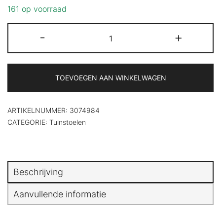
gebaseerd
161 op voorraad
op
klantbeoordeling
Tuinstoelen
-
+
8
st
inklapbaar
met
kussens
TOEVOEGEN AAN WINKELWAGEN
massief
acaciahout
aantal
ARTIKELNUMMER:
3074984
CATEGORIE:
Tuinstoelen
Beschrijving
Aanvullende informatie