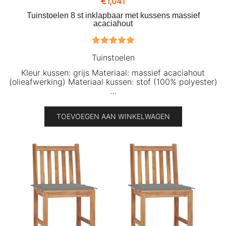
€
1,041
Tuinstoelen 8 st inklapbaar met kussens massief
acaciahout
Gewaardeerd
Tuinstoelen
5.00
uit 5
Kleur kussen: grijs Materiaal: massief acaciahout
(olieafwerking) Materiaal kussen: stof (100% polyester)
…
TOEVOEGEN AAN WINKELWAGEN