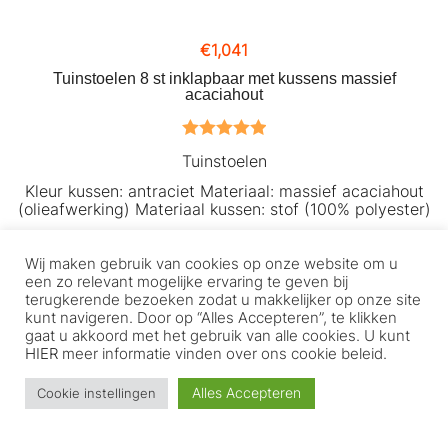
€
1,041
Tuinstoelen 8 st inklapbaar met kussens massief
acaciahout
Gewaardeerd
Tuinstoelen
5.00
uit 5
Kleur kussen: antraciet Materiaal: massief acaciahout
(olieafwerking) Materiaal kussen: stof (100% polyester)
…
Wij maken gebruik van cookies op onze website om u
TOEVOEGEN AAN WINKELWAGEN
een zo relevant mogelijke ervaring te geven bij
terugkerende bezoeken zodat u makkelijker op onze site
kunt navigeren. Door op “Alles Accepteren”, te klikken
Klantenservice
gaat u akkoord met het gebruik van alle cookies. U kunt
HIER
meer informatie vinden over ons cookie beleid.
Home
Alles Accepteren
Cookie instellingen
WebShop
Mijn account