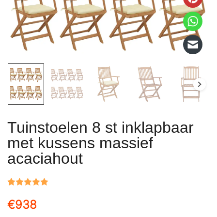
Tuinstoelen 8 st inklapbaar
met kussens massief
acaciahout
Gewaardeerd
1
€
938
5.00
op 5