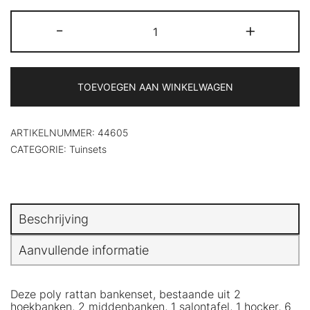
klantbeoordeling
6-
-
+
delige
Loungeset
met
kussens
poly
TOEVOEGEN AAN WINKELWAGEN
rattan
zwart
aantal
ARTIKELNUMMER:
44605
CATEGORIE:
Tuinsets
Beschrijving
Aanvullende informatie
Deze poly rattan bankenset, bestaande uit 2
hoekbanken, 2 middenbanken, 1 salontafel, 1 hocker, 6