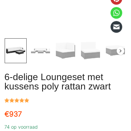
6-delige Loungeset met
kussens poly rattan zwart
Gewaardeerd
1
€
937
5.00
op 5
gebaseerd
74 op voorraad
op