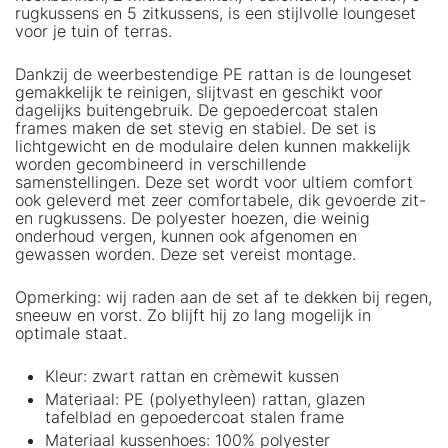
rugkussens en 5 zitkussens, is een stijlvolle loungeset
voor je tuin of terras.
Dankzij de weerbestendige PE rattan is de loungeset
gemakkelijk te reinigen, slijtvast en geschikt voor
dagelijks buitengebruik. De gepoedercoat stalen
frames maken de set stevig en stabiel. De set is
lichtgewicht en de modulaire delen kunnen makkelijk
worden gecombineerd in verschillende
samenstellingen. Deze set wordt voor ultiem comfort
ook geleverd met zeer comfortabele, dik gevoerde zit-
en rugkussens. De polyester hoezen, die weinig
onderhoud vergen, kunnen ook afgenomen en
gewassen worden. Deze set vereist montage.
Opmerking: wij raden aan de set af te dekken bij regen,
sneeuw en vorst. Zo blijft hij zo lang mogelijk in
optimale staat.
Kleur: zwart rattan en crèmewit kussen
Materiaal: PE (polyethyleen) rattan, glazen
tafelblad en gepoedercoat stalen frame
Materiaal kussenhoes: 100% polyester