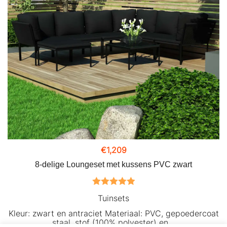
€
1,209
8-delige Loungeset met kussens PVC zwart
Gewaardeerd
Tuinsets
5.00
uit 5
Kleur: zwart en antraciet Materiaal: PVC, gepoedercoat
staal, stof (100% polyester) en…