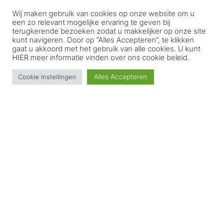
Wij maken gebruik van cookies op onze website om u
TOEVOEGEN AAN WINKELWAGEN
een zo relevant mogelijke ervaring te geven bij
terugkerende bezoeken zodat u makkelijker op onze site
kunt navigeren. Door op “Alles Accepteren”, te klikken
Klantenservice
gaat u akkoord met het gebruik van alle cookies. U kunt
HIER
meer informatie vinden over ons cookie beleid.
Home
Alles Accepteren
Cookie instellingen
WebShop
Mijn account
Afrekenen
Winkelwagen
Trustpilot
Over MaXXi Meubel
Klantenservice