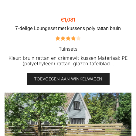
€
1,081
7-delige Loungeset met kussens poly rattan bruin
Gewaardeerd
Tuinsets
4.00
uit 5
Kleur: bruin rattan en crèmewit kussen Materiaal: PE
(polyethyleen) rattan, glazen tafelblad…
TOEVOEGEN AAN WINKELWAGEN