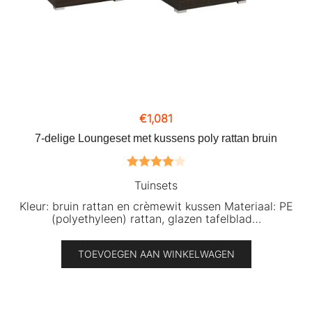
€
1,081
7-delige Loungeset met kussens poly rattan bruin
Gewaardeerd
Tuinsets
4.00
uit 5
Kleur: bruin rattan en crèmewit kussen Materiaal: PE
(polyethyleen) rattan, glazen tafelblad…
TOEVOEGEN AAN WINKELWAGEN