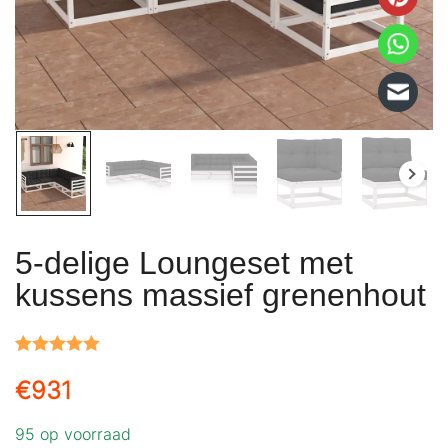
5-delige Loungeset met
kussens massief grenenhout
Gewaardeerd
1
€
931
5.00
op 5
gebaseerd
95 op voorraad
op