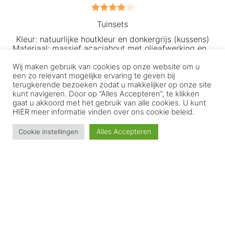
Gewaardeerd
Tuinsets
4.00
uit 5
Kleur: natuurlijke houtkleur en donkergrijs (kussens)
Materiaal: massief acaciahout met olieafwerking en…
Wij maken gebruik van cookies op onze website om u
TOEVOEGEN AAN WINKELWAGEN
een zo relevant mogelijke ervaring te geven bij
terugkerende bezoeken zodat u makkelijker op onze site
kunt navigeren. Door op “Alles Accepteren”, te klikken
Klantenservice
gaat u akkoord met het gebruik van alle cookies. U kunt
HIER
meer informatie vinden over ons cookie beleid.
Home
Alles Accepteren
Cookie instellingen
WebShop
Mijn account
Afrekenen
Winkelwagen
Trustpilot