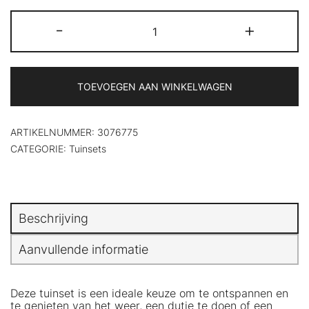
klantbeoordeling
5-
-
+
delige
Loungeset
met
kussens
massief
TOEVOEGEN AAN WINKELWAGEN
grenenhout
aantal
ARTIKELNUMMER:
3076775
CATEGORIE:
Tuinsets
Beschrijving
Aanvullende informatie
Deze tuinset is een ideale keuze om te ontspannen en
te genieten van het weer, een dutje te doen of een