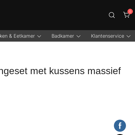
0
 zit wel goed!
s
ken & Eetkamer
Badkamer
Klantenservice
ungeset met kussens massief