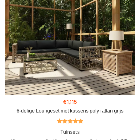
€
1,115
6-delige Loungeset met kussens poly rattan grijs
Gewaardeerd
Tuinsets
5.00
uit 5