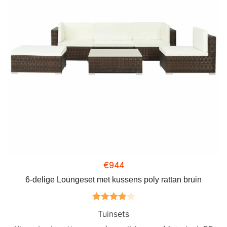
€
944
6-delige Loungeset met kussens poly rattan bruin
Gewaardeerd
Tuinsets
4.00
uit 5