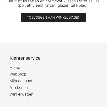
Kleur: bruin rattan en crèmewit kussen Materiaal: PE
(polyethyleen) rattan, glazen tafelblad…
TOEVOEGEN AAN WINKELWAGEN
Klantenservice
Home
WebShop
Mijn account
Afrekenen
Winkelwagen