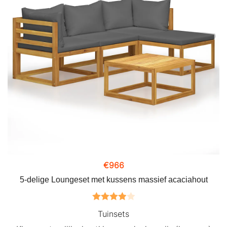
€
966
5-delige Loungeset met kussens massief acaciahout
Gewaardeerd
Tuinsets
4.00
uit 5