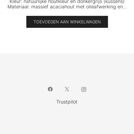
Kleur: natuurlijke houtkleur en donkergrijs (kussens)
Materiaal: massief acaciahout met olieafwerking en…
TOEVOEGEN AAN WINKELWAGEN
Trustpilot